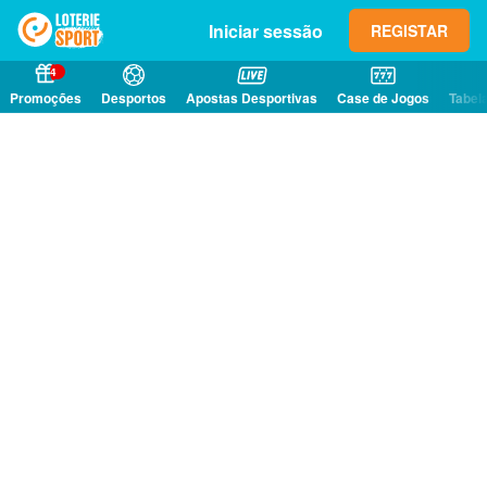
Iniciar sessão
REGISTAR
4
Promoções
Desportos
Apostas Desportivas
Case de Jogos
Tabel