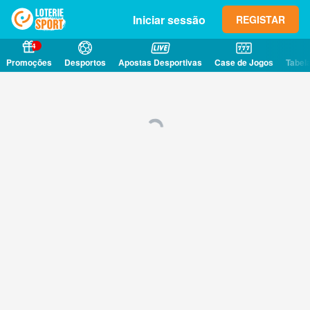
Iniciar sessão
REGISTAR
4
Promoções
Desportos
Apostas Desportivas
Case de Jogos
Tabel