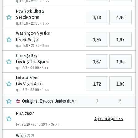
qua. 5/8 • 23:00
• 6 >>
New York Liberty
1,13
4,40
Seattle Storm
qua. 5/8 • 23:00
• 4 >>
Washington Mystics
1,95
1,67
Dallas Wings
qua. 5/8 • 23:30
• 6 >>
Chicago Sky
1,67
1,95
Los Angeles Sparks
qui. 6/8 • 01:00
• 4 >>
Indiana Fever
1,72
1,90
Las Vegas Aces
qui. 6/8 • 23:00
• 1 >>
Outrights, Estados Unidos da América
1
2
NBA 26/27
Apostar agora >>
ter. 20/10 - dom. 20/6
• 37 >>
Wnba 2026