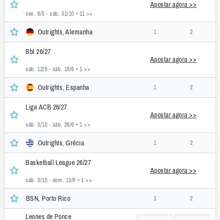
Apostar agora >>
sex. 8/5 - sáb. 31/10
• 11 >>
Outrights, Alemanha
1
2
Bbl 26/27
Apostar agora >>
sáb. 12/9 - sáb. 19/6
• 1 >>
Outrights, Espanha
1
2
Liga ACB 26/27
Apostar agora >>
sáb. 3/10 - sáb. 26/6
• 1 >>
Outrights, Grécia
1
2
Basketball League 26/27
Apostar agora >>
sáb. 3/10 - dom. 13/6
• 1 >>
BSN, Porto Rico
1
2
Leones de Ponce