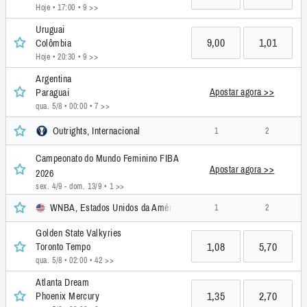
Hoje • 17:00
• 9 >>
Uruguai
9,00
1,01
Colômbia
Hoje • 20:30
• 9 >>
Argentina
Apostar agora >>
Paraguai
qua. 5/8 • 00:00
• 7 >>
Outrights, Internacional
1
2
Campeonato do Mundo Feminino FIBA
Apostar agora >>
2026
sex. 4/9 - dom. 13/9
• 1 >>
WNBA, Estados Unidos da América
1
2
Golden State Valkyries
1,08
5,70
Toronto Tempo
qua. 5/8 • 02:00
• 42 >>
Atlanta Dream
1,35
2,70
Phoenix Mercury