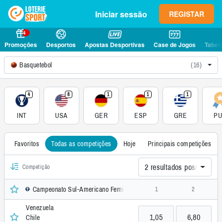
Iniciar sessão
REGISTAR
4
Promoções
Desportos
Apostas Desportivas
Case de Jogos
Tabel
Basquetebol
(16)
4
8
1
1
1
INT
USA
GER
ESP
GRE
P
Favoritos
Todas as competições
Hoje
Principais competições
2 resultados possíveis (
Competição
Campeonato Sul-Americano Feminino FIBA, Internacional
1
2
Venezuela
1,05
6,80
Chile